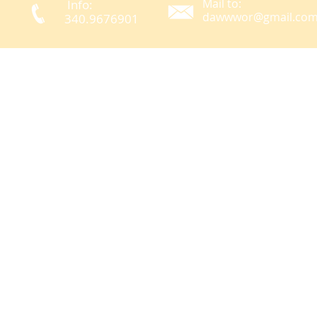
Mail to:
Info:
dawwwor@gmail.co
340.9676901